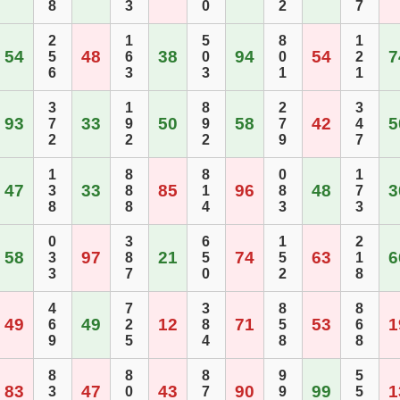
8
3
0
2
7
2
1
5
8
1
54
48
38
94
54
7
5
6
0
0
2
6
3
3
1
1
3
1
8
2
3
93
33
50
58
42
5
7
9
9
7
4
2
2
2
9
7
1
8
8
0
1
47
33
85
96
48
3
3
8
1
8
7
8
8
4
3
3
0
3
6
1
2
58
97
21
74
63
6
3
8
5
5
1
3
7
0
2
8
4
7
3
8
8
49
49
12
71
53
1
6
2
8
5
6
9
5
4
8
8
8
8
8
9
5
83
47
43
90
99
1
3
0
7
9
5