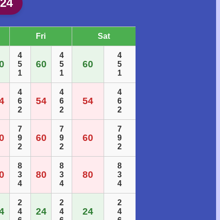
24
Fri
Sat
4
4
4
0
60
60
5
5
5
1
1
1
4
4
4
4
54
54
6
6
6
2
2
2
7
7
7
0
60
60
9
9
9
2
2
2
8
8
8
0
80
80
3
3
3
4
4
4
2
2
2
4
24
24
4
4
4