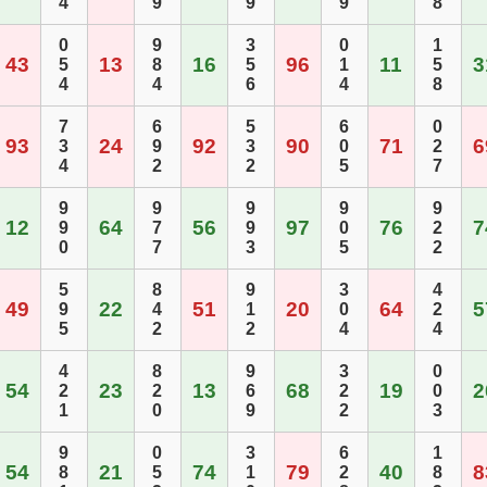
4
9
9
9
8
0
9
3
0
1
43
13
16
96
11
3
5
8
5
1
5
4
4
6
4
8
7
6
5
6
0
93
24
92
90
71
6
3
9
3
0
2
4
2
2
5
7
9
9
9
9
9
12
64
56
97
76
7
9
7
9
0
2
0
7
3
5
2
5
8
9
3
4
49
22
51
20
64
5
9
4
1
0
2
5
2
2
4
4
4
8
9
3
0
54
23
13
68
19
2
2
2
6
2
0
1
0
9
2
3
9
0
3
6
1
54
21
74
79
40
8
8
5
1
2
8