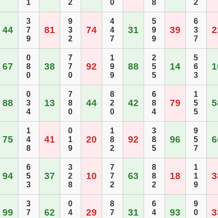
1
2
0
8
2
3
9
4
5
6
44
81
74
31
39
2
7
3
4
9
3
9
2
7
9
7
0
7
1
2
5
67
38
92
88
14
1
8
7
9
5
6
0
0
9
5
3
0
7
8
6
1
88
13
44
42
79
5
3
8
2
8
5
4
0
0
4
5
1
0
1
3
9
75
41
20
92
96
6
4
1
8
8
5
8
9
2
5
7
6
3
7
8
1
94
37
10
63
18
3
5
2
7
8
1
3
8
2
2
9
3
0
8
6
9
99
62
29
31
93
3
7
4
7
4
0