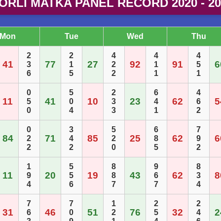
ORLI MATKA PANEL RECORD 2020 - 20
Mon
Tue
Wed
Thu
2
2
4
4
4
41
77
27
92
91
6
3
1
2
1
5
6
5
2
1
1
0
5
2
6
4
11
41
10
23
62
5
5
0
3
4
6
0
4
3
1
2
0
3
5
6
7
84
71
85
25
62
6
2
4
2
8
9
2
2
0
5
2
1
5
8
9
8
11
20
19
43
62
8
9
5
8
6
3
4
6
7
7
4
7
7
1
2
2
31
46
51
76
32
2
6
0
2
5
4