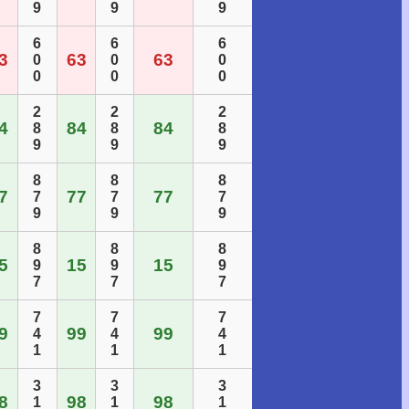
9
9
9
6
6
6
3
63
63
0
0
0
0
0
0
2
2
2
4
84
84
8
8
8
9
9
9
8
8
8
7
77
77
7
7
7
9
9
9
8
8
8
5
15
15
9
9
9
7
7
7
7
7
7
9
99
99
4
4
4
1
1
1
3
3
3
8
98
98
1
1
1