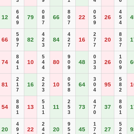
3
9
1
4
6
6
0
8
0
4
12
79
66
22
26
4
4
8
0
5
5
9
7
7
9
4
5
4
4
2
8
66
82
84
16
20
1
9
2
2
7
3
7
3
7
7
7
8
5
9
0
1
74
10
80
48
26
6
4
4
0
3
0
1
4
9
3
9
2
2
0
3
5
81
16
10
64
95
1
1
2
5
0
8
7
3
8
4
2
8
5
2
4
8
54
13
11
73
37
1
8
1
5
7
6
1
1
3
0
1
4
2
9
1
5
20
22
20
45
27
9
9
4
5
7
2