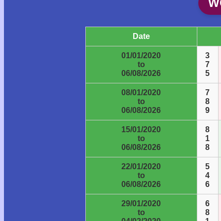
W
Date
01/01/2020
3
to
7
06/08/2026
5
08/01/2020
7
to
8
06/08/2026
9
15/01/2020
8
to
1
06/08/2026
8
22/01/2020
5
to
4
06/08/2026
6
29/01/2020
6
to
8