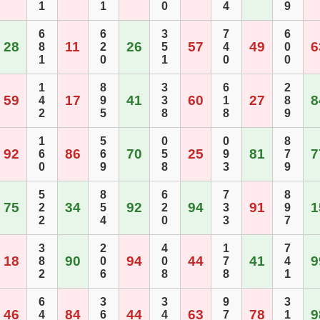
1
1
0
4
9
6
6
3
7
6
28
11
26
57
49
6
8
2
5
4
0
1
0
1
0
0
1
8
3
6
2
59
17
41
60
27
8
4
9
3
1
8
2
5
8
8
9
1
5
0
0
8
92
86
70
25
81
7
6
6
5
9
7
0
9
8
3
9
5
8
6
7
8
75
34
92
94
91
1
2
5
2
3
9
2
4
0
3
7
3
2
4
1
7
18
90
94
44
41
9
8
0
0
7
4
2
6
8
8
1
6
3
3
9
3
46
84
44
63
78
9
4
6
4
7
1