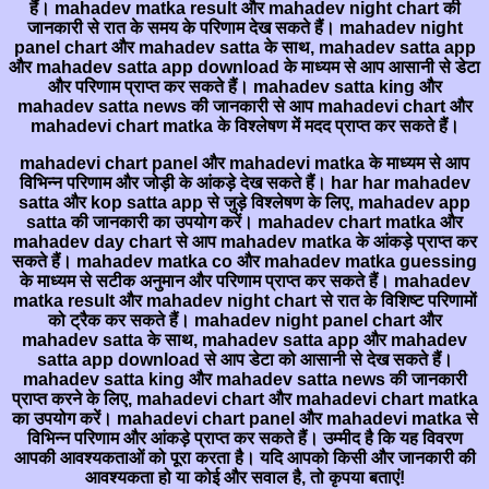
हैं। mahadev matka result और mahadev night chart की
जानकारी से रात के समय के परिणाम देख सकते हैं। mahadev night
panel chart और mahadev satta के साथ, mahadev satta app
और mahadev satta app download के माध्यम से आप आसानी से डेटा
और परिणाम प्राप्त कर सकते हैं। mahadev satta king और
mahadev satta news की जानकारी से आप mahadevi chart और
mahadevi chart matka के विश्लेषण में मदद प्राप्त कर सकते हैं।
mahadevi chart panel और mahadevi matka के माध्यम से आप
विभिन्न परिणाम और जोड़ी के आंकड़े देख सकते हैं। har har mahadev
satta और kop satta app से जुड़े विश्लेषण के लिए, mahadev app
satta की जानकारी का उपयोग करें। mahadev chart matka और
mahadev day chart से आप mahadev matka के आंकड़े प्राप्त कर
सकते हैं। mahadev matka co और mahadev matka guessing
के माध्यम से सटीक अनुमान और परिणाम प्राप्त कर सकते हैं। mahadev
matka result और mahadev night chart से रात के विशिष्ट परिणामों
को ट्रैक कर सकते हैं। mahadev night panel chart और
mahadev satta के साथ, mahadev satta app और mahadev
satta app download से आप डेटा को आसानी से देख सकते हैं।
mahadev satta king और mahadev satta news की जानकारी
प्राप्त करने के लिए, mahadevi chart और mahadevi chart matka
का उपयोग करें। mahadevi chart panel और mahadevi matka से
विभिन्न परिणाम और आंकड़े प्राप्त कर सकते हैं। उम्मीद है कि यह विवरण
आपकी आवश्यकताओं को पूरा करता है। यदि आपको किसी और जानकारी की
आवश्यकता हो या कोई और सवाल है, तो कृपया बताएं!