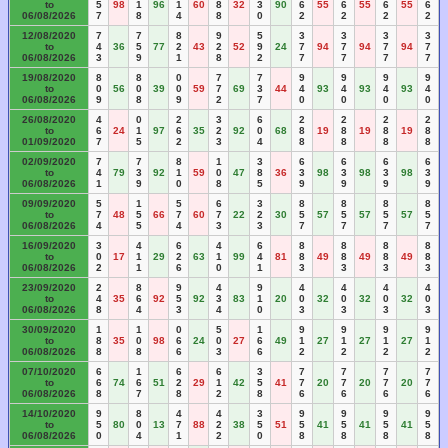
to
5
98
1
96
1
60
8
32
3
90
6
55
6
55
6
55
6
06/08/2026
7
8
4
8
0
2
2
2
2
12/08/2020
7
7
8
9
5
3
3
3
3
to
4
36
5
77
2
43
2
52
9
24
7
94
7
94
7
94
7
06/08/2026
3
9
1
8
2
7
7
7
7
19/08/2020
8
8
0
7
7
9
9
9
9
to
0
56
0
39
0
59
7
69
3
44
4
93
4
93
4
93
4
06/08/2026
9
8
9
2
7
0
0
0
0
26/08/2020
4
0
2
3
6
2
2
2
2
to
6
24
1
97
6
35
2
92
0
68
8
19
8
19
8
19
8
01/09/2020
7
5
2
3
4
8
8
8
8
02/09/2020
7
7
8
1
3
6
6
6
6
to
4
79
3
92
1
59
0
47
8
36
3
98
3
98
3
98
3
06/08/2026
1
9
0
8
5
9
9
9
9
09/09/2020
5
1
5
6
3
8
8
8
8
to
7
48
5
66
7
60
7
22
2
30
5
57
5
57
5
57
5
06/08/2026
4
5
4
3
3
7
7
7
7
16/09/2020
3
4
6
4
6
8
8
8
8
to
0
17
1
29
2
63
1
99
4
81
8
49
8
49
8
49
8
06/08/2026
2
1
6
0
1
3
3
3
3
23/09/2020
2
8
9
4
9
4
4
4
4
to
4
35
6
92
5
92
3
83
1
20
0
32
0
32
0
32
0
06/08/2026
8
4
3
4
0
3
3
3
3
30/09/2020
1
1
0
5
1
9
9
9
9
to
8
35
0
98
6
24
0
27
6
49
1
27
1
27
1
27
1
06/08/2026
8
8
6
3
6
2
2
2
2
07/10/2020
6
1
6
6
3
7
7
7
7
to
6
74
6
51
2
29
1
42
5
41
7
20
7
20
7
20
7
06/08/2026
8
7
8
2
8
6
6
6
6
14/10/2020
9
8
4
4
3
9
9
9
9
to
5
80
0
13
7
88
2
38
5
51
5
41
5
41
5
41
5
06/08/2026
0
4
1
2
0
8
8
8
8