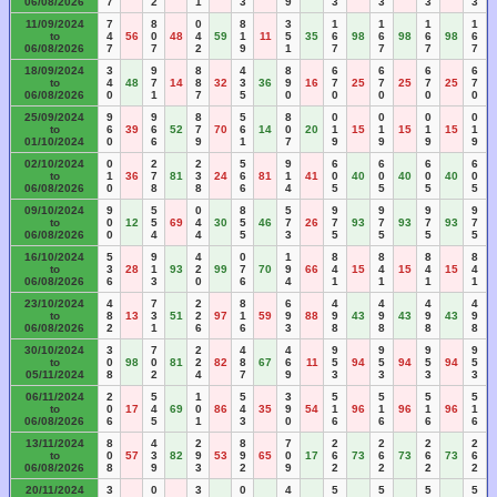
06/08/2026
7
2
1
3
9
3
3
3
3
11/09/2024
7
8
0
8
3
1
1
1
1
to
4
56
0
48
4
59
1
11
5
35
6
98
6
98
6
98
6
06/08/2026
7
7
2
9
1
7
7
7
7
18/09/2024
3
9
8
4
8
6
6
6
6
to
4
48
7
14
8
32
3
36
9
16
7
25
7
25
7
25
7
06/08/2026
0
1
7
5
0
0
0
0
0
25/09/2024
9
9
8
5
8
0
0
0
0
to
6
39
6
52
7
70
6
14
0
20
1
15
1
15
1
15
1
01/10/2024
0
6
9
1
7
9
9
9
9
02/10/2024
0
2
2
5
9
6
6
6
6
to
1
36
7
81
3
24
6
81
1
41
0
40
0
40
0
40
0
06/08/2026
0
8
8
6
4
5
5
5
5
09/10/2024
9
5
0
8
5
9
9
9
9
to
0
12
5
69
4
30
5
46
7
26
7
93
7
93
7
93
7
06/08/2026
0
4
4
5
3
5
5
5
5
16/10/2024
5
9
4
0
1
8
8
8
8
to
3
28
1
93
2
99
7
70
9
66
4
15
4
15
4
15
4
06/08/2026
6
3
0
6
4
1
1
1
1
23/10/2024
4
7
2
8
6
4
4
4
4
to
8
13
3
51
2
97
1
59
9
88
9
43
9
43
9
43
9
06/08/2026
2
1
6
6
3
8
8
8
8
30/10/2024
3
7
2
4
4
9
9
9
9
to
0
98
0
81
2
82
8
67
6
11
5
94
5
94
5
94
5
05/11/2024
8
2
4
7
9
3
3
3
3
06/11/2024
2
5
1
5
3
5
5
5
5
to
0
17
4
69
0
86
4
35
9
54
1
96
1
96
1
96
1
06/08/2026
6
5
1
3
0
6
6
6
6
13/11/2024
8
4
2
8
7
2
2
2
2
to
0
57
3
82
9
53
9
65
0
17
6
73
6
73
6
73
6
06/08/2026
8
9
3
2
9
2
2
2
2
20/11/2024
3
0
3
0
4
5
5
5
5