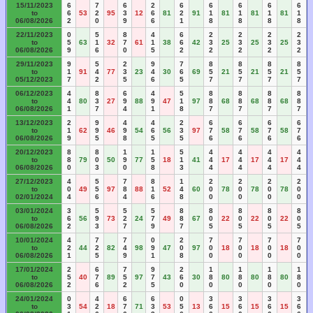
15/11/2023
6
7
6
2
6
6
6
6
6
to
6
53
2
95
3
12
6
81
2
91
1
81
1
81
1
81
1
06/08/2026
2
0
9
6
1
8
8
8
8
22/11/2023
0
5
8
4
6
2
2
2
2
to
5
63
1
32
7
61
1
38
6
42
3
25
3
25
3
25
3
06/08/2026
9
6
0
5
2
2
2
2
2
29/11/2023
9
5
2
9
7
8
8
8
8
to
1
91
4
77
3
23
4
30
6
69
5
21
5
21
5
21
5
05/12/2023
7
2
5
6
5
7
7
7
7
06/12/2023
4
8
6
4
5
8
8
8
8
to
4
80
3
27
9
88
9
47
1
97
8
68
8
68
8
68
8
06/08/2026
1
7
4
1
8
7
7
7
7
13/12/2023
2
9
4
4
2
6
6
6
6
to
1
62
9
46
9
54
6
56
3
97
7
58
7
58
7
58
7
06/08/2026
9
5
8
5
5
6
6
6
6
20/12/2023
8
8
1
1
5
4
4
4
4
to
8
79
0
50
9
77
5
18
1
41
4
17
4
17
4
17
4
06/08/2026
0
3
0
8
3
4
4
4
4
27/12/2023
4
5
7
8
1
2
2
2
2
to
0
49
5
97
8
88
1
52
4
60
0
78
0
78
0
78
0
02/01/2024
4
6
4
6
8
0
0
0
0
03/01/2024
3
5
5
5
8
8
8
8
8
to
6
56
9
73
2
24
7
49
8
67
0
22
0
22
0
22
0
06/08/2026
2
3
7
9
7
5
5
5
5
10/01/2024
4
7
7
0
2
7
7
7
7
to
2
44
2
82
4
98
9
47
0
97
0
18
0
18
0
18
0
06/08/2026
1
5
9
1
8
0
0
0
0
17/01/2024
2
6
7
9
2
1
1
1
1
to
5
40
7
89
5
97
7
43
6
30
8
80
8
80
8
80
8
06/08/2026
2
6
2
5
0
0
0
0
0
24/01/2024
0
4
6
6
0
3
3
3
3
to
3
54
2
18
7
71
3
53
5
13
6
15
6
15
6
15
6