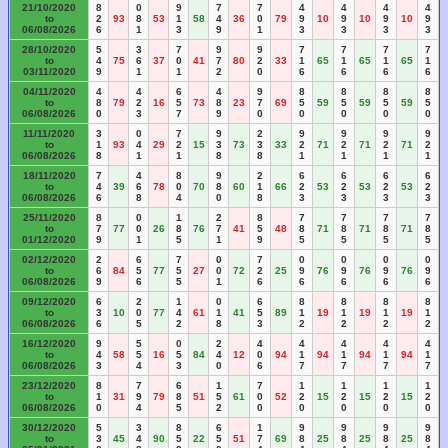
21/10/2020
8
0
9
7
7
4
4
4
4
to
2
93
8
53
1
58
4
36
0
79
9
10
9
10
9
10
9
06/08/2026
6
1
3
9
1
3
3
3
3
28/10/2020
5
3
7
9
9
7
7
7
7
to
4
75
6
37
0
41
7
80
2
33
1
65
1
65
1
65
1
03/11/2020
9
1
1
2
0
6
6
6
6
04/11/2020
4
4
6
4
9
8
8
8
8
to
8
79
2
16
5
73
8
23
7
69
5
59
5
59
5
59
5
06/08/2026
0
3
7
9
0
0
0
0
0
11/11/2020
3
0
7
9
2
9
9
9
9
to
1
93
4
29
2
15
3
73
3
33
2
71
2
71
2
71
2
06/08/2026
8
1
1
8
8
1
1
1
1
18/11/2020
7
4
8
9
2
6
6
6
6
to
4
39
6
78
0
70
8
60
1
66
2
53
2
53
2
53
2
06/08/2026
6
8
4
0
8
3
3
3
3
25/11/2020
8
0
1
2
8
7
7
7
7
to
7
77
0
26
8
76
7
41
5
48
8
71
8
71
8
71
8
01/12/2020
9
1
5
1
9
5
5
5
5
02/12/2020
2
6
7
0
7
0
0
0
0
to
6
84
5
77
5
27
0
72
2
25
9
76
9
76
9
76
9
06/08/2026
9
6
5
1
6
6
6
6
6
09/12/2020
6
2
1
0
6
8
8
8
8
to
3
10
0
77
4
61
1
41
5
89
1
19
1
19
1
19
1
06/08/2026
6
5
2
8
3
2
2
2
2
16/12/2020
9
5
0
2
4
4
4
4
4
to
4
58
5
16
5
84
4
12
0
94
1
94
1
94
1
94
1
06/08/2026
3
4
3
0
6
7
7
7
7
23/12/2020
8
7
6
1
7
1
1
1
1
to
1
31
9
79
8
51
5
61
0
52
2
15
2
15
2
15
2
06/08/2026
0
4
5
2
0
0
0
0
0
30/12/2020
5
3
8
6
1
9
9
9
9
to
3
45
4
90
5
22
5
51
7
69
8
25
8
25
8
25
8