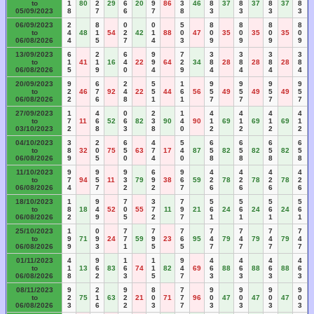
to
1
80
2
29
6
20
9
86
3
46
8
37
8
37
8
37
8
05/09/2023
8
7
6
7
8
3
3
3
3
06/09/2023
2
8
0
0
5
8
8
8
8
to
4
48
1
54
2
42
1
88
0
47
0
35
0
35
0
35
0
06/08/2026
4
5
7
4
3
9
9
9
9
13/09/2023
6
2
6
9
7
3
3
3
3
to
1
41
1
16
4
22
9
64
2
34
8
28
8
28
8
28
8
06/08/2026
5
9
0
4
9
4
4
4
4
20/09/2023
9
6
2
5
1
9
9
9
9
to
2
46
7
92
4
22
5
44
6
56
5
49
5
49
5
49
5
06/08/2026
2
6
8
1
1
7
7
7
7
27/09/2023
1
4
0
2
1
4
4
4
4
to
7
11
6
52
6
82
3
90
4
90
1
69
1
69
1
69
1
03/10/2023
2
8
3
8
0
2
2
2
2
04/10/2023
3
2
6
4
5
6
6
6
6
to
8
32
0
75
5
63
7
17
4
87
5
82
5
82
5
82
5
06/08/2026
9
5
0
4
0
8
8
8
8
11/10/2023
9
9
9
6
9
4
4
4
4
to
7
94
5
11
3
79
9
38
6
59
2
78
2
78
2
78
2
06/08/2026
4
7
2
2
7
6
6
6
6
18/10/2023
1
9
7
3
7
5
5
5
5
to
8
18
4
52
0
55
7
11
9
21
6
24
6
24
6
24
6
06/08/2026
2
9
5
2
7
1
1
1
1
25/10/2023
1
0
7
7
7
7
7
7
7
to
9
71
9
24
7
59
9
23
6
95
4
79
4
79
4
79
4
06/08/2026
9
3
1
5
5
7
7
7
7
01/11/2023
4
9
1
1
9
4
4
4
4
to
1
13
6
83
6
74
1
82
4
69
6
88
6
88
6
88
6
06/08/2026
8
2
3
5
7
3
3
3
3
08/11/2023
9
2
9
8
7
9
9
9
9
to
2
75
1
63
2
21
0
71
7
96
0
47
0
47
0
47
0
06/08/2026
3
6
2
3
7
3
3
3
3