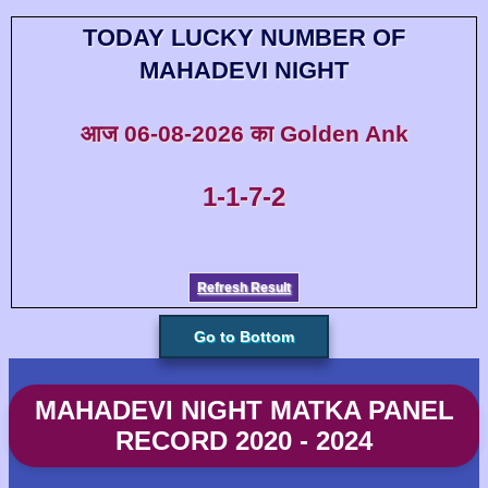
TODAY LUCKY NUMBER OF
MAHADEVI NIGHT
आज
06-08-2026
का Golden Ank
1-1-7-2
Refresh Result
Go to Bottom
MAHADEVI NIGHT MATKA PANEL
RECORD 2020 - 2024